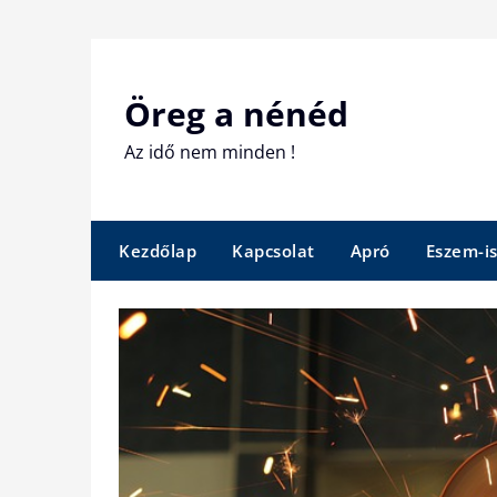
Skip
to
content
Öreg a nénéd
Az idő nem minden !
Kezdőlap
Kapcsolat
Apró
Eszem-i