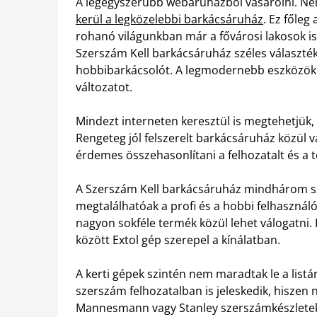
A legegyszerűbb webáruházból vásárolni. Nem
kerül a legközelebbi barkácsáruház
. Ez főleg
rohanó világunkban már a fővárosi lakosok is
Szerszám Kell barkácsáruház széles választé
hobbibarkácsolót. A legmodernebb eszközök k
változatot.
Mindezt interneten keresztül is megtehetjük,
Rengeteg jól felszerelt barkácsáruház közül 
érdemes összehasonlítani a felhozatalt és a
A Szerszám Kell barkácsáruház mindhárom sz
megtalálhatóak a profi és a hobbi felhaszná
nagyon sokféle termék közül lehet válogatni.
között Extol gép szerepel a kínálatban.
A kerti gépek szintén nem maradtak le a list
szerszám felhozatalban is jeleskedik, hiszen
Mannesmann vagy Stanley szerszámkészleteke