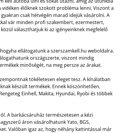
 kell autóba ülni és sokat utazni, amíg az utunkba
 a vidéken élőknek szokott probléma lenni. Viszont a
 gyakran csak hétvégén marad idejük vásárolni. A
kkal vár minden profi szakembert, ezermestert,
özül választhatjuk ki az igényeinknek megfelelő
 hogyha ellátogatunk a szerszamkell.hu weboldalra.
válogathatunk országszerte, viszont mindig
 termékek minőségét, na meg persze az árakat.
empontnak tökéletesen eleget tesz. A kínálatban
lóknak készült termékek. Ennek köszönhetően,
 Rengeteg Einhell, Makita, Hyundai, Ryobi és többek
áról. A barkácsáruház természetesen a kézi
 nagyszerű áron vásárolhatunk Yato, BGS,
t. Valóban igaz az, hogy néhány kattintással már