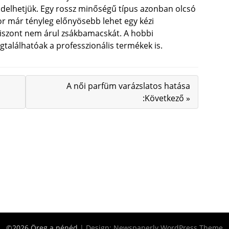
endelhetjük. Egy rossz minőségű típus azonban olcsó
r már tényleg előnyösebb lehet egy kézi
viszont nem árul zsákbamacskát. A hobbi
gtalálhatóak a professzionális termékek is.
A női parfüm varázslatos hatása
:Következő »
©2026 Öreg a nénéd
| Design:
Newspaperly WordPress Theme