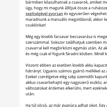
bármiben kilazulhatnak a csavarok, amiket m
úgy, hogy mi magunk állítjuk össze a ruhássze
segítségével gyorsan
és egyszerűen végezhetün
maradnunk a manuális megoldásnál, akkor kés
csuklónkat!
Még egy kisebb facsavar becsavarása is mege
szerszámmal. Sokszor találhatjuk szemben ma
csavarral kell megbirkózni egymás után. Az 
és még csak el fogunk fáradni közben. Minél k
Viszont ebben az esetben kisebb akku kapacitá
hátrányt. Ugyanis számos gyártó mellékel az 
Ezeket cserélgetve elég szép üzemidőt kapun
akkus csavarbehajtó egy nagyszerű eszköz, ami
változatokat érdemes elkerülni, mert ezekne
után.
Ha túl olcsó, az már gyanúra adhat okot. Egy