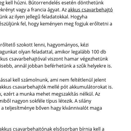
eg kell húzni. Bútorrendelés esetén dönthetünk
krényt vagy a francia ágyat. Az
akkus csavarbehajtó
k az ilyen jellegű feladatokkal. Hogyha
züljünk fel, hogy keményen meg fogjuk erőltetni a
rőltető szokott lenni, hagyományos, kézi
gunkat olyan feladattal, amikor legalább 100 db
akkus csavarbehajtóval viszont hamar végezhetünk
isebb, annál jobban beférhetünk a szűk helyekre is.
ssal kell számolnunk, ami nem feltétlenül jelent
akkus csavarbehajtók mellé pót akkumulátorokat is.
k, ezért a munka mehet megszakítás nélkül. Az
ből nagyon sokféle típus létezik. A silány
k a teljesítménye bőven hagy kívánnivalót maga
 akkus csavarbehajtónak elsősorban bírnia kell a