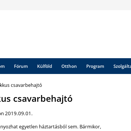
om
Fórum
Külföld
Otthon
Program
Szolgált
kkus csavarbehajtó
on 2019.09.01.
nyozhat egyetlen háztartásból sem. Bármikor,