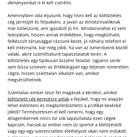
okmányainkat is ki kell cserélni.
Amennyiben oda eljutunk, hogy hívni kell az költöztetés
cég járműjét és felpakolni, a javán az elintéznivalóknak
már túlleszünk, ami igazából jó hír. Mindazonáltal ez sem
leányálom, hiszen annak érdekében, hogy megbízható,
felkészült társasággal rázzunk kezet, jó néhány telefont el
kell intéznünk, bár még jobb, ha van az ismerőseink között
valaki, akire számíthatunk tapasztalatok terén. A
költöztetés egy tipikusan bizalmi feladat. Ugyanis senki
sem bízza szívesen az értéktárgyait egy teljesen ismeretlen
cégre, hiszen számtalan alkalom van, amikor
megsérülhetnek.
Számtalan ember teszi fel magának a kérdést, amikor
költöztető cég keresésre adják
a fejüket, hogy mi alapján
lehet eldönteni és megkülönböztetni a profikat kevésbé
jóktól? Természetesen el kell ismerni, hogy egy
átlagembernek nincs túl sok tapasztalata ezen cégek
kapcsán, hacsak az ember nem űz sportot a költözésből
vagy egy-egy szerencsétlen élethelyzet okán nem indokolt