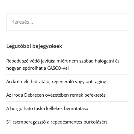
KERESÉS:
Legutóbbi bejegyzések
Repedt szélvédő javítás: miért nem szabad halogatni és
hogyan spórolhat a CASCO-val
Arckrémek: hidratáló, regeneráló vagy anti-aging
Az iroda Debrecen övezetében remek befektetés
A horgolható táska kellékek bemutatása
S1 csemperagasztó a repedésmentes burkolásért