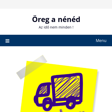
Skip
to
content
Öreg a nénéd
Az idő nem minden !
Menu