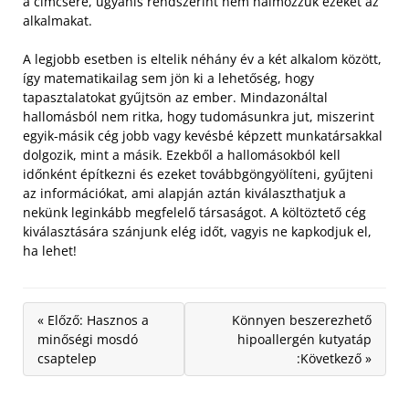
a címcsere, ugyanis rendszerint nem halmozzuk ezeket az
alkalmakat.
A legjobb esetben is eltelik néhány év a két alkalom között,
így matematikailag sem jön ki a lehetőség, hogy
tapasztalatokat gyűjtsön az ember. Mindazonáltal
hallomásból nem ritka, hogy tudomásunkra jut, miszerint
egyik-másik cég jobb vagy kevésbé képzett munkatársakkal
dolgozik, mint a másik. Ezekből a hallomásokból kell
időnként építkezni és ezeket továbbgöngyölíteni, gyűjteni
az információkat, ami alapján aztán kiválaszthatjuk a
nekünk leginkább megfelelő társaságot. A költöztető cég
kiválasztására szánjunk elég időt, vagyis ne kapkodjuk el,
ha lehet!
« Előző: Hasznos a
Könnyen beszerezhető
minőségi mosdó
hipoallergén kutyatáp
csaptelep
:Következő »