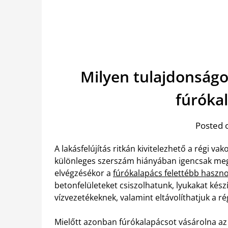
Milyen tulajdonságo
fúróka
Posted 
A lakásfelújítás ritkán kivitelezhető a régi va
különleges szerszám hiányában igencsak megt
elvégzésékor a
fúrókalapács felettébb haszn
betonfelületeket csiszolhatunk, lyukakat kész
vízvezetékeknek, valamint eltávolíthatjuk a rég
Mielőtt azonban fúrókalapácsot vásárolna az 