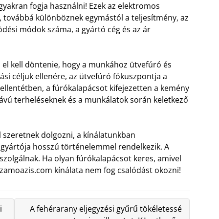
gyakran fogja használni! Ezek az elektromos
 továbbá különböznek egymástól a teljesítmény, az
ödési módok száma, a gyártó cég és az ár
 el kell döntenie, hogy a munkához ütvefúró és
si céljuk ellenére, az ütvefúró fókuszpontja a
ellentétben, a fúrókalapácsot kifejezetten a kemény
 távú terheléseknek és a munkálatok során keletkező
l szeretnek dolgozni, a kínálatunkban
 gyártója hosszú történelemmel rendelkezik. A
zolgálnak. Ha olyan fúrókalapácsot keres, amivel
zamoazis.com kínálata nem fog csalódást okozni!
i
A fehérarany eljegyzési gyűrű tökéletessé