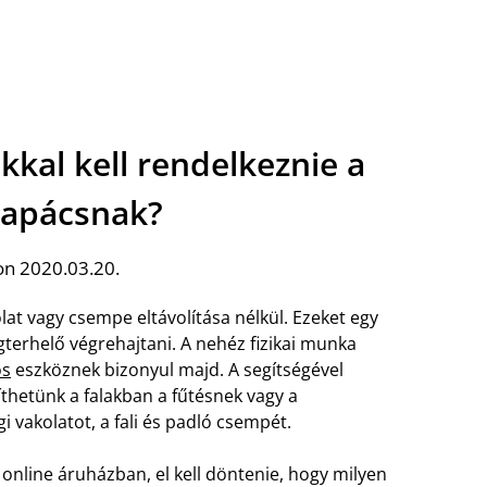
kkal kell rendelkeznie a
lapácsnak?
on 2020.03.20.
kolat vagy csempe eltávolítása nélkül. Ezeket egy
erhelő végrehajtani. A nehéz fizikai munka
os
eszköznek bizonyul majd. A segítségével
íthetünk a falakban a fűtésnek vagy a
i vakolatot, a fali és padló csempét.
online áruházban, el kell döntenie, hogy milyen