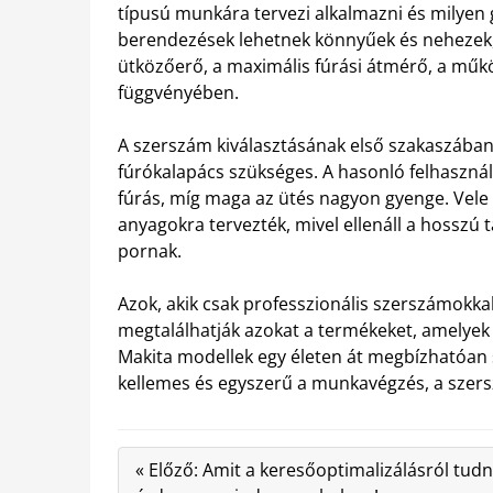
típusú munkára tervezi alkalmazni és milyen 
berendezések lehetnek könnyűek és nehezek,
ütközőerő, a maximális fúrási átmérő, a műk
függvényében.
A szerszám kiválasztásának első szakaszában
fúrókalapács szükséges. A hasonló felhasználá
fúrás, míg maga az ütés nagyon gyenge. Vele 
anyagokra tervezték, mivel ellenáll a hosszú
pornak.
Azok, akik csak professzionális szerszámokka
megtalálhatják azokat a termékeket, amelyek
Makita modellek egy életen át megbízhatóan s
kellemes és egyszerű a munkavégzés, a szers
« Előző: Amit a keresőoptimalizálásról tudn