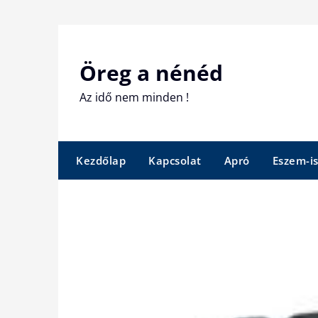
Skip
to
content
Öreg a nénéd
Az idő nem minden !
Kezdőlap
Kapcsolat
Apró
Eszem-i