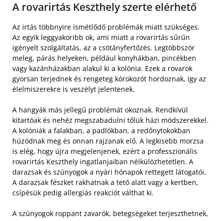
A rovarirtás Keszthely szerte elérhető
Az irtás többnyire ismétlődő problémák miatt szükséges.
Az egyik leggyakoribb ok, ami miatt a rovarirtás sűrűn
igényelt szolgáltatás, az a csótányfertőzés. Legtöbbször
meleg, párás helyeken, például konyhákban, pincékben
vagy kazánházakban alakul ki a kolónia. Ezek a rovarok
gyorsan terjednek és rengeteg kórokozót hordoznak, így az
élelmiszerekre is veszélyt jelentenek.
A hangyák más jellegű problémát okoznak. Rendkívül
kitartóak és nehéz megszabadulni tőlük házi módszerekkel.
A kolóniák a falakban, a padlókban, a redőnytokokban
húzódnak meg és onnan rajzanak elő. A legkisebb morzsa
is elég, hogy újra megjelenjenek, ezért a professzionális
rovarirtás Keszthely ingatlanjaiban nélkülözhetetlen. A
darazsak és szúnyogok a nyári hónapok rettegett látogatói.
A darazsak fészket rakhatnak a tető alatt vagy a kertben,
csípésük pedig allergiás reakciót válthat ki.
A szúnyogok roppant zavarók, betegségeket terjeszthetnek,