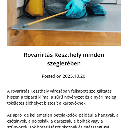
Rovarirtás Keszthely minden
szegletében
Posted on 2025.10.20.
A rovarirtás Keszthely városában felkapott szolgáltatás,
hiszen a tóparti klíma, a sűrű növényzet és a nyári meleg
tökéletes élőhelyet biztosít a kártevőknek.
Az apró, de kellemetlen betolakodók, például a hangyák, a
csótányok, a poloskák, a darazsak, a bolhák vagy a
szúnyogok, sok bosszúságot okoznak és egészségügyi