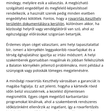
mindegy, melyikre esik a választás. A megbízható
szolgáltató engedéllyel és megfelelő képesítéssel
rendelkezik, a használt szerek pedig minden esetben
engedélyhez kötöttek. Fontos, hogy a
rovarirtás Keszthely
területén dokumentálásra kerüljön
, különösen akkor, ha
közösségi helyről vagy vendéglátóról van szó, ahol az
egészségügyi előírásokat szigorúan betartják.
Érdemes olyan céget választani, ami helyi tapasztalattal
bír, ismeri a környékén leggyakoribb rovarfajokat és a
térség éghajlatához igazítja az irtási módszert. A helyi
szakemberek gyorsabban reagálnak és jobban felkészültek
a Balaton környékén jellemző problémákra, mint például a
szúnyogok vagy poloskák tömeges megjelenésére.
A minőségi rovarirtás Keszthely városában a garanciát is
magába foglalja. Ez azt jelenti, hogyha a kártevők rövid
időn belül visszatérnek, a kezelést díjmentesen
megismétlik. Egyes cégek megelőző karbantartási
programokat kínálnak, ahol a szakemberek rendszeres
időközönként ellenőrzik az ingatlant, így a rovarfertőzés