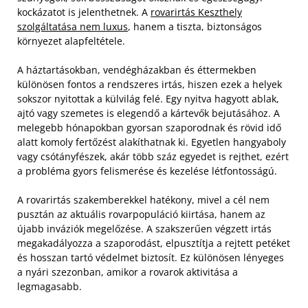
kockázatot is jelenthetnek. A
rovarirtás Keszthely
szolgáltatása nem luxus
, hanem a tiszta, biztonságos
környezet alapfeltétele.
A háztartásokban, vendégházakban és éttermekben
különösen fontos a rendszeres irtás, hiszen ezek a helyek
sokszor nyitottak a külvilág felé. Egy nyitva hagyott ablak,
ajtó vagy szemetes is elegendő a kártevők bejutásához. A
melegebb hónapokban gyorsan szaporodnak és rövid idő
alatt komoly fertőzést alakíthatnak ki. Egyetlen hangyaboly
vagy csótányfészek, akár több száz egyedet is rejthet, ezért
a probléma gyors felismerése és kezelése létfontosságú.
A rovarirtás szakemberekkel hatékony, mivel a cél nem
pusztán az aktuális rovarpopuláció kiirtása, hanem az
újabb inváziók megelőzése. A szakszerűen végzett irtás
megakadályozza a szaporodást, elpusztítja a rejtett petéket
és hosszan tartó védelmet biztosít. Ez különösen lényeges
a nyári szezonban, amikor a rovarok aktivitása a
legmagasabb.