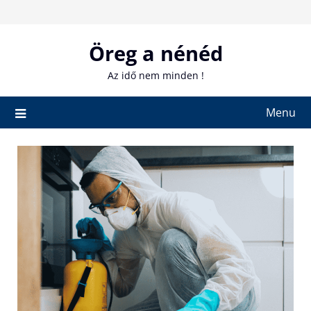
Skip
to
content
Öreg a nénéd
Az idő nem minden !
Menu