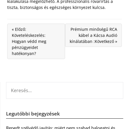
kialakulása megelőzhető. A professzionális rovarirtás a
tiszta, biztonságos és egészséges környezet kulcsa.
« Előző:
Prémium minőségű RCA
Követeléskezelés:
kábel a Kácsa Audió
Hogyan védd meg
kínálatában :Következő »
pénzügyeidet
hatékonyan?
KERESÉS:
Legutóbbi bejegyzések
Repedt szélvédő javítás: miért nem szabad halogatni és