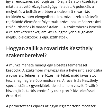
így a rendszeres szúnyogirtás, főleg a Balaton közelsége
miatt, alapvető közegészségügyi feladat. A poloskák, a
molyok és a bolhák esetében a szakszerű rovarirtás
területén szintén elengedhetetlen, mivel ezek a kártevők
rejtőzködő életmódot folytatnak, szóval házi módszerekkel
ritkán irthatóak ki maradéktalanul. A szakemberek ismerik
a célzott kezeléseket, amikkel a legmélyebb zugokban
megbújó élősködők is elpusztíthatóak.
Hogyan zajlik a rovarirtás Keszthely
szakembereivel?
A munka menete mindig egy előzetes felméréssel
kezdődik. A szakember megvizsgálja a helyszínt, azonosítja
a rovarfajt, felméri a fertőzés mértékét, majd javaslatot
tesz a legmegfelelőbb módszerre. A rovarirtás Keszthely
specialistáinak gyerekjáték, de soha nem veszik félvállról,
hiszen jó és tartós eredmény csak precíz kivitelezéssel
érhető el.
A permetezéses eljárás az egyik legismertebb módszer,