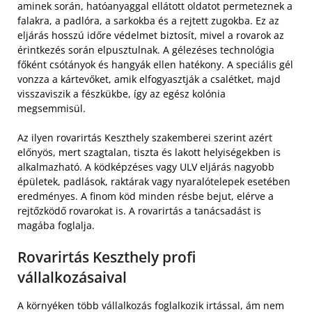
aminek során, hatóanyaggal ellátott oldatot permeteznek a
falakra, a padlóra, a sarkokba és a rejtett zugokba. Ez az
eljárás hosszú időre védelmet biztosít, mivel a rovarok az
érintkezés során elpusztulnak. A gélezéses technológia
főként csótányok és hangyák ellen hatékony. A speciális gél
vonzza a kártevőket, amik elfogyasztják a csalétket, majd
visszaviszik a fészkükbe, így az egész kolónia
megsemmisül.
Az ilyen rovarirtás Keszthely szakemberei szerint azért
előnyös, mert szagtalan, tiszta és lakott helyiségekben is
alkalmazható. A ködképzéses vagy ULV eljárás nagyobb
épületek, padlások, raktárak vagy nyaralótelepek esetében
eredményes. A finom köd minden résbe bejut, elérve a
rejtőzködő rovarokat is. A rovarirtás a tanácsadást is
magába foglalja.
Rovarirtás Keszthely profi
vállalkozásaival
A környéken több vállalkozás foglalkozik irtással, ám nem