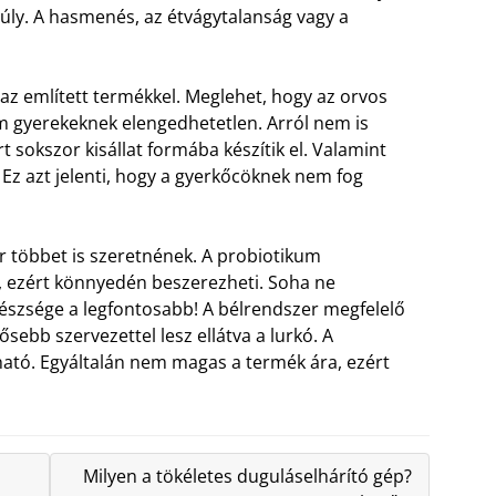
nsúly. A hasmenés, az étvágytalanság vagy a
 az említett termékkel. Meglehet, hogy az orvos
m gyerekeknek elengedhetetlen. Arról nem is
t sokszor kisállat formába készítik el. Valamint
k. Ez azt jelenti, hogy a gyerkőcöknek nem fog
ár többet is szeretnének. A probiotikum
 ezért könnyedén beszerezheti. Soha ne
gészsége a legfontosabb! A bélrendszer megfelelő
bb szervezettel lesz ellátva a lurkó. A
ató. Egyáltalán nem magas a termék ára, ezért
Milyen a tökéletes duguláselhárító gép?