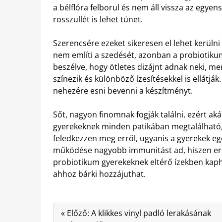
a bélflóra felborul és nem áll vissza az egye
rosszullét is lehet tünet.
Szerencsére ezeket sikeresen el lehet kerülni
nem említi a szedését, azonban a probiotiku
beszélve, hogy ötletes dizájnt adnak neki, mer
színezik és különböző ízesítésekkel is ellátjá
nehezére esni bevenni a készítményt.
Sőt, nagyon finomnak fogják találni, ezért ak
gyerekeknek minden patikában megtalálható,
feledkezzen meg erről, ugyanis a gyerekek e
működése nagyobb immunitást ad, hiszen erőse
probiotikum gyerekeknek eltérő ízekben kaph
ahhoz bárki hozzájuthat.
« Előző: A klikkes vinyl padló lerakásának