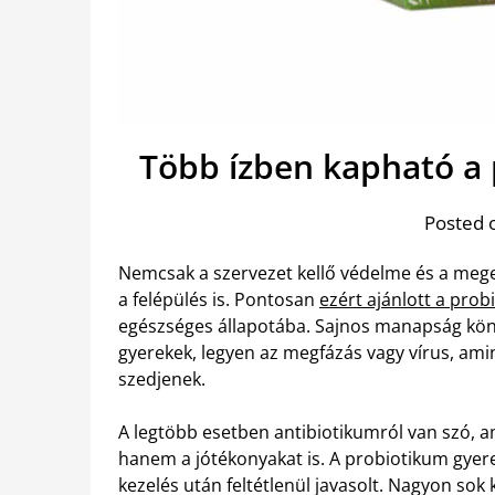
Több ízben kapható a
Posted 
Nemcsak a szervezet kellő védelme és a mege
a felépülés is. Pontosan
ezért ajánlott a pro
egészséges állapotába. Sajnos manapság kö
gyerekek, legyen az megfázás vagy vírus, ami
szedjenek.
A legtöbb esetben antibiotikumról van szó, 
hanem a jótékonyakat is. A probiotikum gye
kezelés után feltétlenül javasolt. Nagyon so