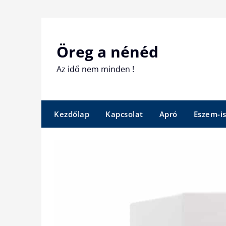
Skip
to
content
Öreg a nénéd
Az idő nem minden !
Kezdőlap
Kapcsolat
Apró
Eszem-i