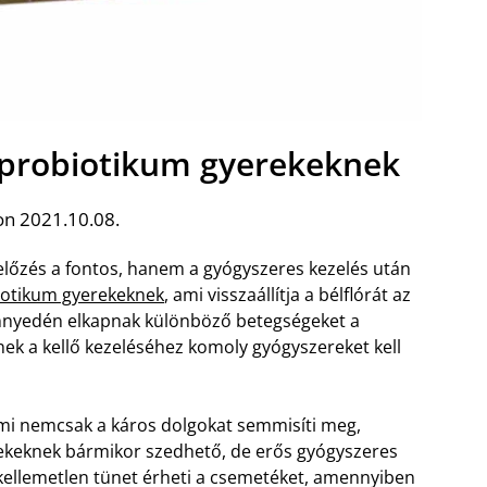
 probiotikum gyerekeknek
on 2021.10.08.
lőzés a fontos, hanem a gyógyszeres kezelés után
biotikum gyerekeknek
, ami visszaállítja a bélflórát az
nnyedén elkapnak különböző betegségeket a
nek a kellő kezeléséhez komoly gyógyszereket kell
ami nemcsak a káros dolgokat semmisíti meg,
rekeknek bármikor szedhető, de erős gyógyszeres
k kellemetlen tünet érheti a csemetéket, amennyiben