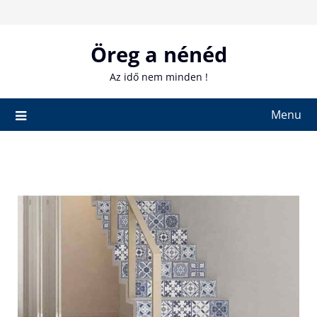
Skip
to
content
Öreg a nénéd
Az idő nem minden !
Menu