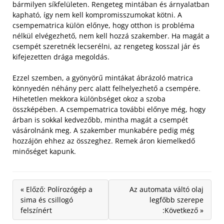
bármilyen síkfelületen. Rengeteg mintában és árnyalatban
kapható, így nem kell kompromisszumokat kötni. A
csempematrica külön előnye, hogy otthon is probléma
nélkül elvégezhető, nem kell hozzá szakember. Ha magát a
csempét szeretnék lecserélni, az rengeteg kosszal jár és
kifejezetten drága megoldás.
Ezzel szemben, a gyönyörű mintákat ábrázoló matrica
könnyedén néhány perc alatt felhelyezhető a csempére.
Hihetetlen mekkora különbséget okoz a szoba
összképében. A csempematrica további előnye még, hogy
árban is sokkal kedvezőbb, mintha magát a csempét
vásárolnánk meg. A szakember munkabére pedig még
hozzájön ehhez az összeghez. Remek áron kiemelkedő
minőséget kapunk.
« Előző: Polírozógép a
Az automata váltó olaj
sima és csillogó
legfőbb szerepe
felszínért
:Következő »