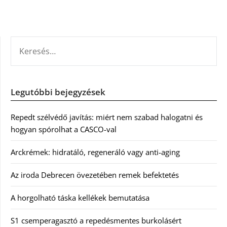
KERESÉS:
Legutóbbi bejegyzések
Repedt szélvédő javítás: miért nem szabad halogatni és
hogyan spórolhat a CASCO-val
Arckrémek: hidratáló, regeneráló vagy anti-aging
Az iroda Debrecen övezetében remek befektetés
A horgolható táska kellékek bemutatása
S1 csemperagasztó a repedésmentes burkolásért