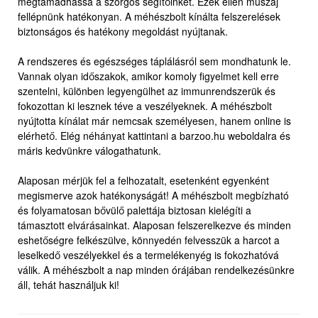
megtámadhassa a szorgos segítőinket. Ezek ellen muszáj
fellépnünk hatékonyan. A méhészbolt kínálta felszerelések
biztonságos és hatékony megoldást nyújtanak.
A rendszeres és egészséges táplálásról sem mondhatunk le.
Vannak olyan időszakok, amikor komoly figyelmet kell erre
szentelni, különben legyengülhet az immunrendszerük és
fokozottan ki lesznek téve a veszélyeknek. A méhészbolt
nyújtotta kínálat már nemcsak személyesen, hanem online is
elérhető. Elég néhányat kattintani a barzoo.hu weboldalra és
máris kedvünkre válogathatunk.
Alaposan mérjük fel a felhozatalt, esetenként egyenként
megismerve azok hatékonyságát! A méhészbolt megbízható
és folyamatosan bővülő palettája biztosan kielégíti a
támasztott elvárásainkat. Alaposan felszerelkezve és minden
eshetőségre felkészülve, könnyedén felvesszük a harcot a
leselkedő veszélyekkel és a termelékenyég is fokozhatóvá
válik. A méhészbolt a nap minden órájában rendelkezésünkre
áll, tehát használjuk ki!