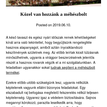
Közel van hozzánk a méhészbolt
Posted on 2019.06.10.
A késő tavaszi és egész nyári időszak remek lehetőségeket
kínál arra való tekintettel, hogy begyűjtsünk rengetegféle
hasznos alapanyagot, amiből aztán ínycsiklandozó
készítmények születnek meg. Az előbb leírtak kicsit túlzásnak
minősülhetnek, ugyanis a virágpor beszerzésének jelentős
részét a hasznos rovarok végzik el a mi szolgálatunkban. A
feladatban ugyanakkor sokat
tudnak segíteni a méhészbolt
termékei
.
Ezekre előbb-utóbb szükségünk lesz, ugyanis nélkülük
képtelenek vagyunk ellátni bizonyos feladatokat. Egy
elszabadult raj befogása megfelelő felszerelés nélkül teljesen
képtelenség. Ugyanez igaz a védelem biztosítására. Sajnos
megannyi kórokozó, parazita leselkedik arra, hogy