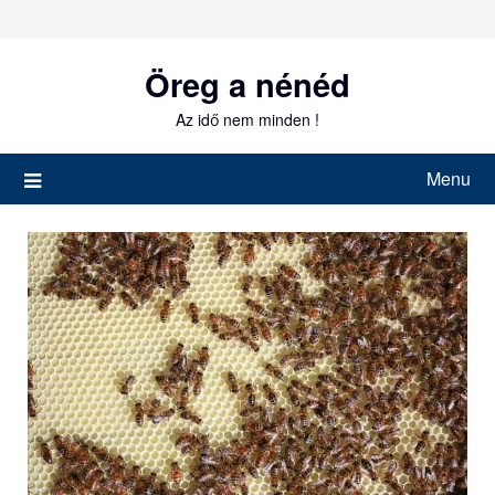
Skip
to
content
Öreg a nénéd
Az idő nem minden !
Menu