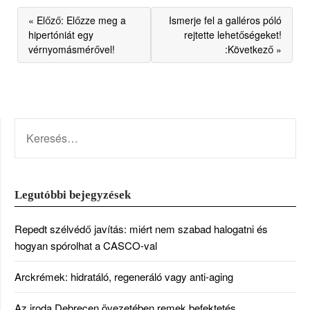
« Előző: Előzze meg a
Ismerje fel a galléros póló
hipertóniát egy
rejtette lehetőségeket!
vérnyomásmérővel!
:Következő »
KERESÉS:
Legutóbbi bejegyzések
Repedt szélvédő javítás: miért nem szabad halogatni és
hogyan spórolhat a CASCO-val
Arckrémek: hidratáló, regeneráló vagy anti-aging
Az iroda Debrecen övezetében remek befektetés