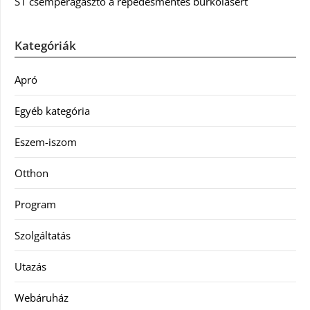
S1 csemperagasztó a repedésmentes burkolásért
Kategóriák
Apró
Egyéb kategória
Eszem-iszom
Otthon
Program
Szolgáltatás
Utazás
Webáruház