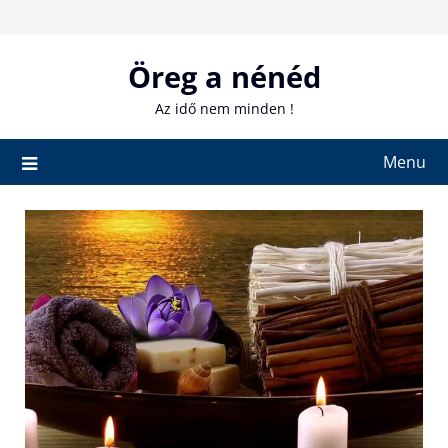
Skip
to
content
Öreg a nénéd
Az idő nem minden !
Menu