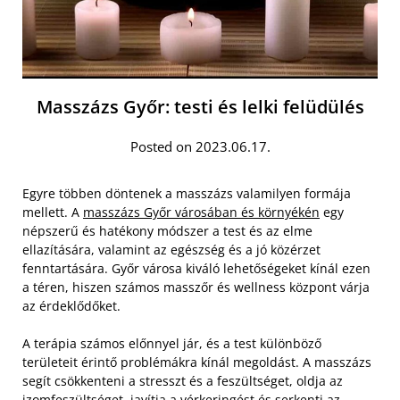
Masszázs Győr: testi és lelki felüdülés
Posted on 2023.06.17.
Egyre többen döntenek a masszázs valamilyen formája
mellett. A
masszázs Győr városában és környékén
egy
népszerű és hatékony módszer a test és az elme
ellazítására, valamint az egészség és a jó közérzet
fenntartására. Győr városa kiváló lehetőségeket kínál ezen
a téren, hiszen számos masszőr és wellness központ várja
az érdeklődőket.
A terápia számos előnnyel jár, és a test különböző
területeit érintő problémákra kínál megoldást. A masszázs
segít csökkenteni a stresszt és a feszültséget, oldja az
izomfeszültséget, javítja a vérkeringést és serkenti az