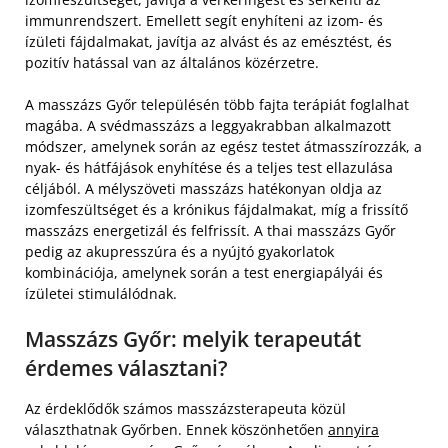
immunrendszert. Emellett segít enyhíteni az izom- és
ízületi fájdalmakat, javítja az alvást és az emésztést, és
pozitív hatással van az általános közérzetre.
A masszázs Győr településén több fajta terápiát foglalhat
magába. A svédmasszázs a leggyakrabban alkalmazott
módszer, amelynek során az egész testet átmasszírozzák, a
nyak- és hátfájások enyhítése és a teljes test ellazulása
céljából. A mélyszöveti masszázs hatékonyan oldja az
izomfeszültséget és a krónikus fájdalmakat, míg a frissítő
masszázs energetizál és felfrissít. A thai masszázs Győr
pedig az akupresszúra és a nyújtó gyakorlatok
kombinációja, amelynek során a test energiapályái és
ízületei stimulálódnak.
Masszázs Győr: melyik terapeutát
érdemes választani?
Az érdeklődők számos masszázsterapeuta közül
választhatnak Győrben. Ennek köszönhetően
annyira