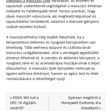
sokoldalú a masszázs Győr
városában. Az elismert és
tapasztalt szakemberek segítségével a masszázs élménye
mélyebb és hatékonyabb lehet. Fontos azonban, hogy
olyan masszőrt válasszunk, aki megfelelő képzéssel és
tapasztalattal rendelkezik, valamint a kliensek igényeire
szabott kezelést biztosít.
A masszázsélmény még tovább fokozható, ha a
kényeztetésre kellemes és nyugtató környezetben van
lehetőség. Több wellness központ és szálloda kínál
masszázs szolgáltatásokat, ahol a vendégek egyedülálló
élményt élhetnek át. A csendes és kellemes környezet, a
nyugtató zene és az aromaterápia hozzájárulnak a teljes
ellazuláshoz. A masszázs Győr környékén nemcsak az
egyéni wellness élményre, hanem az egész test és lélek
revitalizálására is lehetőséget nyújt.
« Előző: Mit tud a
Gyorsan megtérül a
DPC-10 digitális
Honeywell Evohome ára
vezérlő?
:Következő »