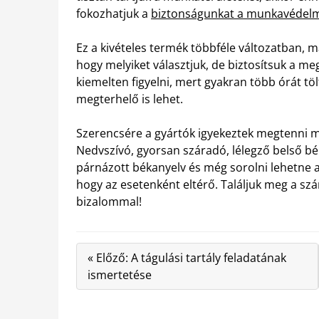
fokozhatjuk a
biztonságunkat a munkavédelmi
Ez a kivételes termék többféle változatban, m
hogy melyiket választjuk, de biztosítsuk a me
kiemelten figyelni, mert gyakran több órát t
megterhelő is lehet.
Szerencsére a gyártók igyekeztek megtenni mi
Nedvszívó, gyorsan száradó, lélegző belső bél
párnázott békanyelv és még sorolni lehetne 
hogy az esetenként eltérő. Találjuk meg a sz
bizalommal!
« Előző: A tágulási tartály feladatának
ismertetése