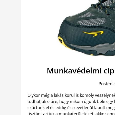
Munkavédelmi cipő
Posted 
Olykor még a lakás körül is komoly veszélyn
tudhatjuk előre, hogy mikor rúgunk bele egy k
szórtunk el és eddig észrevétlenül lapult m
tisztán tartjuk a munkaterületeket, akkor en