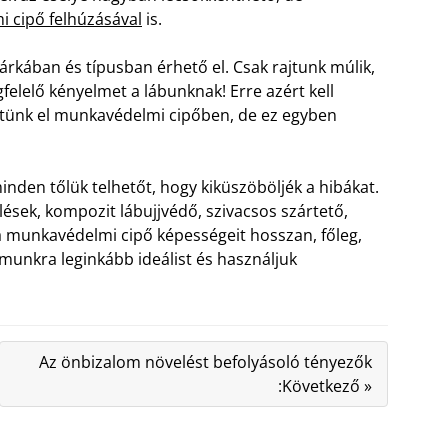
 cipő felhúzásával
is.
árkában és típusban érhető el. Csak rajtunk múlik,
gfelelő kényelmet a lábunknak! Erre azért kell
öltünk el munkavédelmi cipőben, de ez egyben
nden tőlük telhetőt, hogy kiküszöböljék a hibákat.
ések, kompozit lábujjvédő, szivacsos szártető,
a munkavédelmi cipő képességeit hosszan, főleg,
ámunkra leginkább ideálist és használjuk
Az önbizalom növelést befolyásoló tényezők
:Következő »