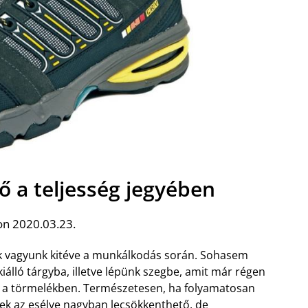
 a teljesség jegyében
on 2020.03.23.
ek vagyunk kitéve a munkálkodás során. Sohasem
iálló tárgyba, illetve lépünk szegbe, amit már régen
eg a törmelékben. Természetesen, ha folyamatosan
nek az esélye nagyban lecsökkenthető, de