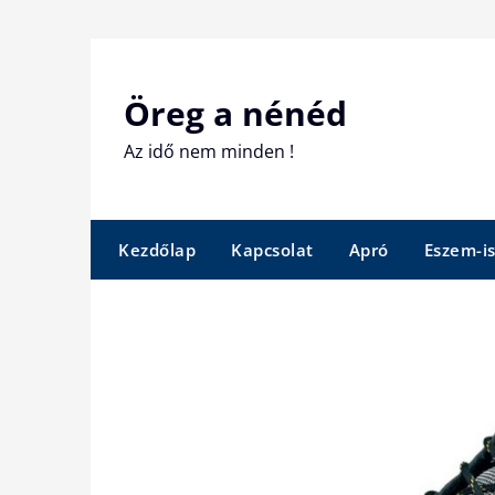
Skip
to
content
Öreg a nénéd
Az idő nem minden !
Kezdőlap
Kapcsolat
Apró
Eszem-i