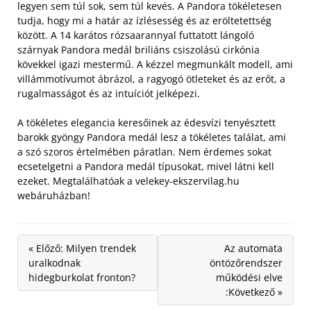
legyen sem túl sok, sem túl kevés. A Pandora tökéletesen
tudja, hogy mi a határ az ízlésesség és az eröltetettség
között.
A 14 karátos rózsaarannyal futtatott lángoló
szárnyak Pandora medál briliáns csiszolású cirkónia
kövekkel igazi mestermű. A kézzel megmunkált modell, ami
villámmotívumot ábrázol, a ragyogó ötleteket és az erőt, a
rugalmasságot és az intuíciót jelképezi.
A tökéletes elegancia keresőinek az édesvízi tenyésztett
barokk gyöngy Pandora medál lesz a tökéletes találat, ami
a szó szoros értelmében páratlan. Nem érdemes sokat
ecsetelgetni a Pandora medál típusokat, mivel látni kell
ezeket. Megtalálhatóak a velekey-ekszervilag.hu
webáruházban!
« Előző: Milyen trendek
Az automata
uralkodnak
öntözőrendszer
hidegburkolat fronton?
működési elve
:Következő »