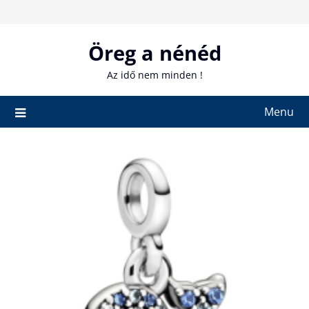
Skip
to
content
Öreg a nénéd
Az idő nem minden !
Menu